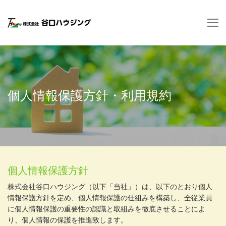
コ
ン
テ
ン
ツ
へ
ス
キ
個人情報保護方針・利用規約
ッ
プ
個人情報保護方針
株式会社谷口ハウジング（以下「当社」）は、以下のとおり個人
情報保護方針を定め、個人情報保護の仕組みを構築し、全従業員
に個人情報保護の重要性の認識と取組みを徹底させることによ
り、個人情報の保護を推進致します。